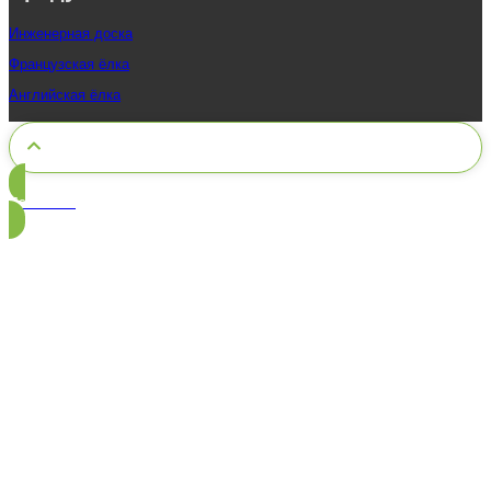
Инженерная доска
Французская ёлка
Английская ёлка
Позвонить