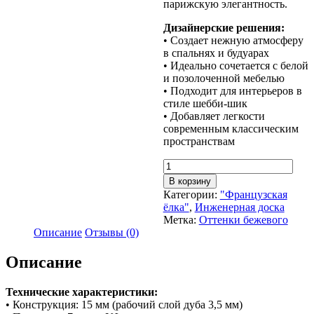
парижскую элегантность.
Дизайнерские решения:
• Создает нежную атмосферу
в спальнях и будуарах
• Идеально сочетается с белой
и позолоченной мебелью
• Подходит для интерьеров в
стиле шебби-шик
• Добавляет легкости
современным классическим
пространствам
Количество
товара
В корзину
Инженерная
Категории:
"Французская
доска
ёлка"
,
Инженерная доска
«Французская
Метка:
Оттенки бежевого
ёлка»
Описание
Отзывы (0)
цвет
25-
Описание
03
Технические характеристики:
• Конструкция: 15 мм (рабочий слой дуба 3,5 мм)