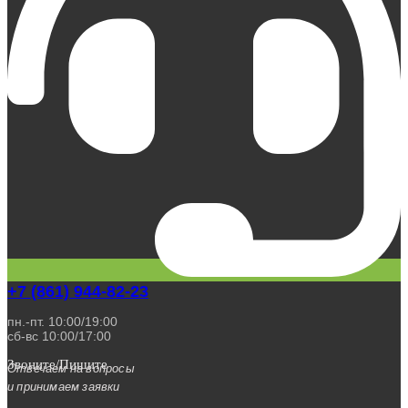
+7 (861) 944-82-23
пн.-пт. 10:00/19:00
сб-вс 10:00/17:00
Звоните/Пишите
Отвечаем на вопросы
и принимаем заявки